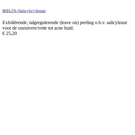
BHA 2% (Salicylic) Serum
Exfoliërende, talgregulerende (leave on) peeling o.b.v. salicylzuur
voor de onzuivere/vette tot acne huid.
€
25,20