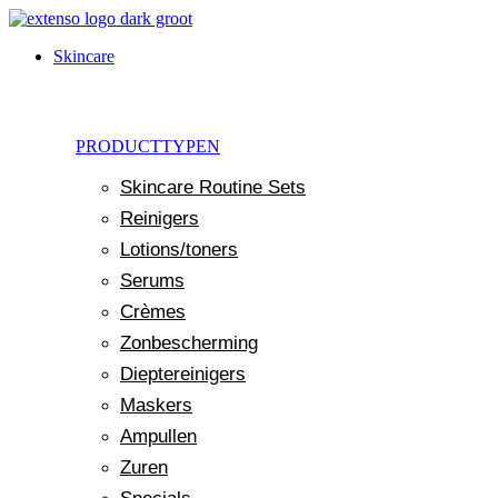
Ga
naar
Skincare
de
inhoud
PRODUCTTYPEN
Skincare Routine Sets
Reinigers
Lotions/toners
Serums
Crèmes
Zonbescherming
Dieptereinigers
Maskers
Ampullen
Zuren